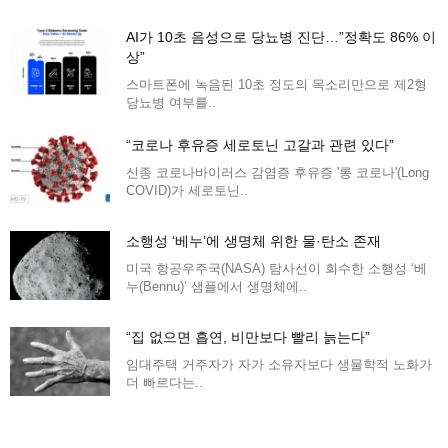
AI가 10초 음성으로 당뇨병 진단…”정확도 86% 이
상”
스마트폰에 녹음된 10초 정도의 목소리만으로 제2형
당뇨병 여부를..
“코로나 후유증 세로토닌 고갈과 관련 있다”
신종 코로나바이러스 감염증 후유증 '롱 코로나'(Long
COVID)가 세로토닌..
소행성 ‘베누’에 생명체 위한 물·탄소 존재
미국 항공우주국(NASA) 탐사선이 회수한 소행성 ‘베
누(Bennu)’ 샘플에서 생명체에..
“집 없으면 흡연, 비만보다 빨리 늙는다”
임대주택 거주자가 자가 소유자보다 생물학적 노화가
더 빠르다는..