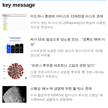
key message
미드저니 훈련에 아티스트 1만6천명 리스트 존재
이미지 생성 AI 미드저니(Midjourney)의 학습에 사용된
것으로 추정되는..
AI가 10초 음성으로 당뇨병 진단…”정확도 86% 이
상”
스마트폰에 녹음된 10초 정도의 목소리만으로 제2형
당뇨병 여부를..
“코로나 후유증 세로토닌 고갈과 관련 있다”
신종 코로나바이러스 감염증 후유증 '롱 코로나'(Long
COVID)가 세로토닌..
소행성 ‘베누’에 생명체 위한 물·탄소 존재
미국 항공우주국(NASA) 탐사선이 회수한 소행성 ‘베
누(Bennu)’ 샘플에서 생명체에..