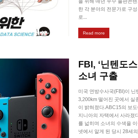
을 위해 매년 우수 출판콘
한 각 분야의 전문가로 구
로...
Read more
FBI, ‘닌텐
소녀 구출
미국 연방수사국(FBI)이 
3,200km 떨어진 곳에서 
이 밝혀졌다.ABC15의 보도에
지니아의 자택에서 사라졌다.
를 넓히며 소녀의 수색을 이
넷에서 알게 된 당시 28세의