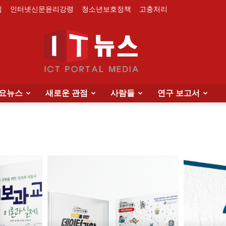
침
인터넷신문윤리강령
청소년보호정책
고충처리
요뉴스
새로운 관점
사람들
연구 보고서
IT
News