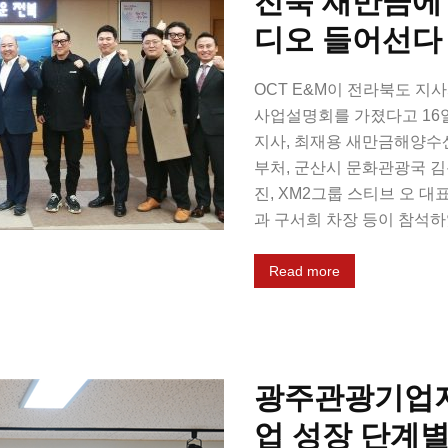
전북 새만금에
디오 들어선다
OCT E&M이 전라북도 지
사업설명회를 가졌다고 16
지사, 최재용 새만금해양수
부처, 군산시 문화관광국 김봉
진, XM2그룹 스티브 오 대
과 구서희 차장 등이 참석하였
Read more
광주관광기업지
업 성장 단계별