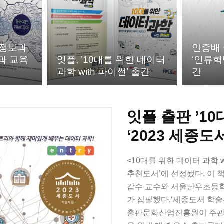
 정보과
안종배
과 교육
잇플, ’10대를 위한 데이터
‘인류혁
과학 with 파이썬’ 출간
간
잇플 출판 ’10
‘2023 세종도
<10대를 위한 데이터 과학 w
추천도서’에 선정됐다. 이
갑수 교수와 서울난우초등학
가 집필했다.‘세종도서 학
출판문화산업진흥원이 주관