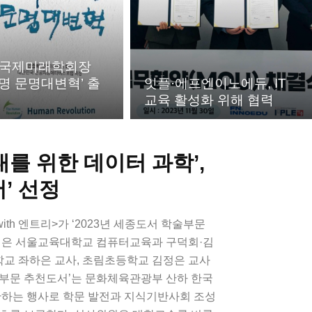
 국제미래학회장
명 문명대변혁’ 출
잇플·에프엔이노에듀, IT
교육 활성화 위해 협력
대를 위한 데이터 과학’,
서’ 선정
ith 엔트리>가 ‘2023년 세종도서 학술부문
 책은 서울교육대학교 컴퓨터교육과 구덕회·김
교 좌하은 교사, 초림초등학교 김정은 교사
술부문 추천도서’는 문화체육관광부 산하 한국
하는 행사로 학문 발전과 지식기반사회 조성