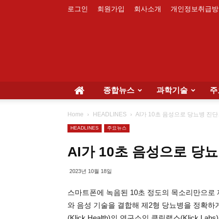
로그인
회원가입
회사소개
개인정보취급방
종합뉴스
과학기술
주
Home
HEADLINES
AI가 10초 음성으로 당뇨병 진단
HEADLINES
주요뉴스
AI가 10초 음성으로 당
2023년 10월 18일
스마트폰에 녹음된 10초 정도의 목소리만으로 제2
와 음성 기술을 결합해 제2형 당뇨병을 정확하
(Klick Health)의 연구소인 클릭랩스(Klick 