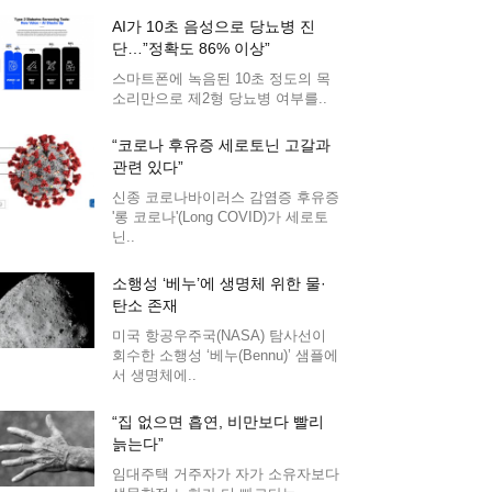
AI가 10초 음성으로 당뇨병 진
단…”정확도 86% 이상”
스마트폰에 녹음된 10초 정도의 목
소리만으로 제2형 당뇨병 여부를..
“코로나 후유증 세로토닌 고갈과
관련 있다”
신종 코로나바이러스 감염증 후유증
'롱 코로나'(Long COVID)가 세로토
닌..
소행성 ‘베누’에 생명체 위한 물·
탄소 존재
미국 항공우주국(NASA) 탐사선이
회수한 소행성 ‘베누(Bennu)’ 샘플에
서 생명체에..
“집 없으면 흡연, 비만보다 빨리
늙는다”
임대주택 거주자가 자가 소유자보다