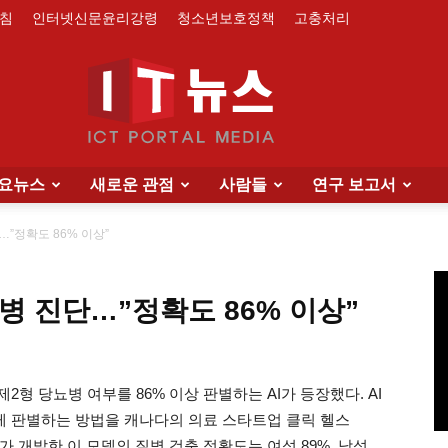
침
인터넷신문윤리강령
청소년보호정책
고충처리
요뉴스
새로운 관점
사람들
연구 보고서
IT
…”정확도 86% 이상”
뇨병 진단…”정확도 86% 이상”
News
형 당뇨병 여부를 86% 이상 판별하는 AI가 등장했다. AI
게 판별하는 방법을 캐나다의 의료 스타트업 클릭 헬스
Labs)가 개발한 이 모델의 질병 검출 정확도는 여성 89%, 남성