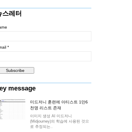
뉴스레터
ame
ail *
ey message
미드저니 훈련에 아티스트 1만6
천명 리스트 존재
이미지 생성 AI 미드저니
(Midjourney)의 학습에 사용된 것으
로 추정되는..