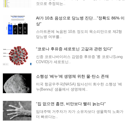
것으로 추정되는..
AI가 10초 음성으로 당뇨병 진단…”정확도 86% 이
상”
스마트폰에 녹음된 10초 정도의 목소리만으로 제2형
당뇨병 여부를..
“코로나 후유증 세로토닌 고갈과 관련 있다”
신종 코로나바이러스 감염증 후유증 '롱 코로나'(Long
COVID)가 세로토닌..
소행성 ‘베누’에 생명체 위한 물·탄소 존재
미국 항공우주국(NASA) 탐사선이 회수한 소행성 ‘베
누(Bennu)’ 샘플에서 생명체에..
“집 없으면 흡연, 비만보다 빨리 늙는다”
임대주택 거주자가 자가 소유자보다 생물학적 노화가
더 빠르다는..