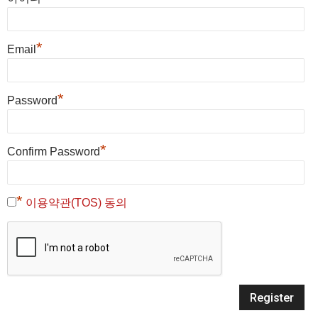
*
Email
*
Password
*
Confirm Password
*
이용약관(TOS) 동의