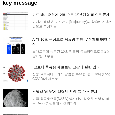
key message
미드저니 훈련에 아티스트 1만6천명 리스트 존재
이미지 생성 AI 미드저니(Midjourney)의 학습에 사용된
것으로 추정되는..
AI가 10초 음성으로 당뇨병 진단…”정확도 86% 이
상”
스마트폰에 녹음된 10초 정도의 목소리만으로 제2형
당뇨병 여부를..
“코로나 후유증 세로토닌 고갈과 관련 있다”
신종 코로나바이러스 감염증 후유증 '롱 코로나'(Long
COVID)가 세로토닌..
소행성 ‘베누’에 생명체 위한 물·탄소 존재
미국 항공우주국(NASA) 탐사선이 회수한 소행성 ‘베
누(Bennu)’ 샘플에서 생명체에..