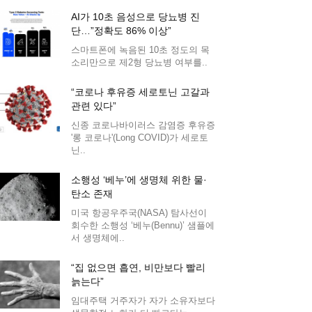
AI가 10초 음성으로 당뇨병 진
단…”정확도 86% 이상”
스마트폰에 녹음된 10초 정도의 목
소리만으로 제2형 당뇨병 여부를..
“코로나 후유증 세로토닌 고갈과
관련 있다”
신종 코로나바이러스 감염증 후유증
'롱 코로나'(Long COVID)가 세로토
닌..
소행성 ‘베누’에 생명체 위한 물·
탄소 존재
미국 항공우주국(NASA) 탐사선이
회수한 소행성 ‘베누(Bennu)’ 샘플에
서 생명체에..
“집 없으면 흡연, 비만보다 빨리
늙는다”
임대주택 거주자가 자가 소유자보다