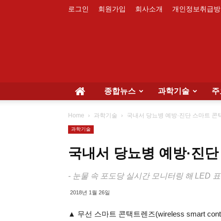
로그인
회원가입
회사소개
개인정보취급방
종합뉴스
과학기술
주
Home
과학기술
국내서 당뇨병 예방·진단 스마트 콘
과학기술
국내서 당뇨병 예방·진단
- 눈물 속 포도당 실시간 모니터링 해 LED
2018년 1월 26일
▲ 무선 스마트 콘택트렌즈(wireless smart c