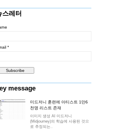
뉴스레터
ame
ail *
ey message
미드저니 훈련에 아티스트 1만6
천명 리스트 존재
이미지 생성 AI 미드저니
(Midjourney)의 학습에 사용된 것으
로 추정되는..