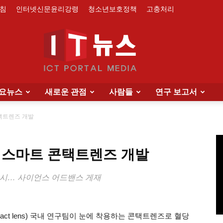
침
인터넷신문윤리강령
청소년보호정책
고충처리
요뉴스
새로운 관점
사람들
연구 보고서
IT
택트렌즈 개발
 스마트 콘택트렌즈 개발
News
 표시… 사이언스 어드밴스 게재
ontact lens) 국내 연구팀이 눈에 착용하는 콘택트렌즈로 혈당