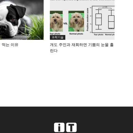
과학기술
어 먹는 이유
개도 주인과 재회하면 기쁨의 눈물 흘
린다