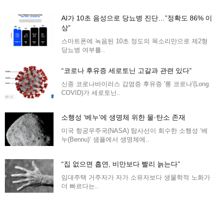
AI가 10초 음성으로 당뇨병 진단…”정확도 86% 이
상”
스마트폰에 녹음된 10초 정도의 목소리만으로 제2형
당뇨병 여부를..
“코로나 후유증 세로토닌 고갈과 관련 있다”
신종 코로나바이러스 감염증 후유증 '롱 코로나'(Long
COVID)가 세로토닌..
소행성 ‘베누’에 생명체 위한 물·탄소 존재
미국 항공우주국(NASA) 탐사선이 회수한 소행성 ‘베
누(Bennu)’ 샘플에서 생명체에..
“집 없으면 흡연, 비만보다 빨리 늙는다”
임대주택 거주자가 자가 소유자보다 생물학적 노화가
더 빠르다는..