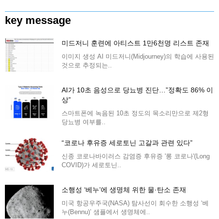
key message
미드저니 훈련에 아티스트 1만6천명 리스트 존재
이미지 생성 AI 미드저니(Midjourney)의 학습에 사용된
것으로 추정되는..
AI가 10초 음성으로 당뇨병 진단…”정확도 86% 이
상”
스마트폰에 녹음된 10초 정도의 목소리만으로 제2형
당뇨병 여부를..
“코로나 후유증 세로토닌 고갈과 관련 있다”
신종 코로나바이러스 감염증 후유증 '롱 코로나'(Long
COVID)가 세로토닌..
소행성 ‘베누’에 생명체 위한 물·탄소 존재
미국 항공우주국(NASA) 탐사선이 회수한 소행성 ‘베
누(Bennu)’ 샘플에서 생명체에..