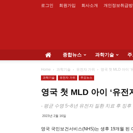
로그인
회원가입
회사소개
개인정보취급방
종합뉴스
과학기술
주
Home
과학기술
유전자 가위
영국 첫 MLD 아이 
과학기술
유전자 가위
주요뉴스
영국 첫 MLD 아이 ‘유전
- 평균 수명 5~8년 유전자 질환 치료 후 징
2023년 2월 16일
영국 국민보건서비스(NHS)는 생후 19개월 된