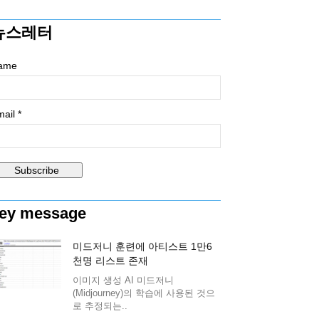
뉴스레터
ame
ail *
ey message
미드저니 훈련에 아티스트 1만6
천명 리스트 존재
이미지 생성 AI 미드저니
(Midjourney)의 학습에 사용된 것으
로 추정되는..