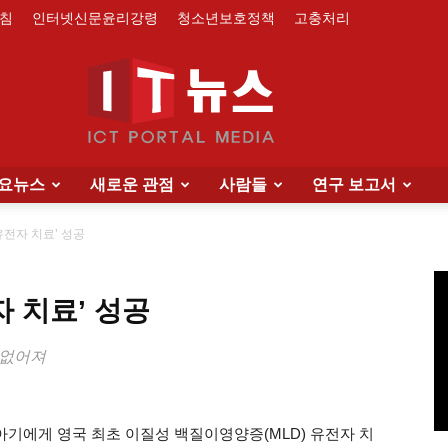
침
인터넷신문윤리강령
청소년보호정책
고충처리
요뉴스
새로운 관점
사람들
연구 보고서
IT
‘유전자 치료’ 성공
자 치료’ 성공
News
후 없어져
 아기에게 영국 최초 이질성 백질이영양증(MLD) 유전자 치