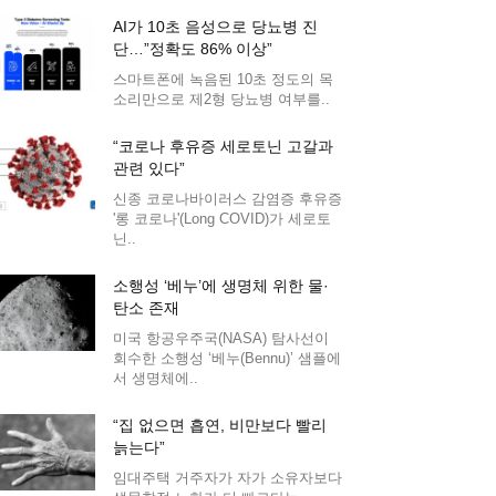
AI가 10초 음성으로 당뇨병 진
단…”정확도 86% 이상”
스마트폰에 녹음된 10초 정도의 목
소리만으로 제2형 당뇨병 여부를..
“코로나 후유증 세로토닌 고갈과
관련 있다”
신종 코로나바이러스 감염증 후유증
'롱 코로나'(Long COVID)가 세로토
닌..
소행성 ‘베누’에 생명체 위한 물·
탄소 존재
미국 항공우주국(NASA) 탐사선이
회수한 소행성 ‘베누(Bennu)’ 샘플에
서 생명체에..
“집 없으면 흡연, 비만보다 빨리
늙는다”
임대주택 거주자가 자가 소유자보다