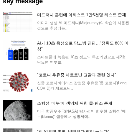
key message
미드저니 훈련에 아티스트 1만6천명 리스트 존재
이미지 생성 AI 미드저니(Midjourney)의 학습에 사용된
것으로 추정되는..
AI가 10초 음성으로 당뇨병 진단…”정확도 86% 이
상”
스마트폰에 녹음된 10초 정도의 목소리만으로 제2형
당뇨병 여부를..
“코로나 후유증 세로토닌 고갈과 관련 있다”
신종 코로나바이러스 감염증 후유증 '롱 코로나'(Long
COVID)가 세로토닌..
소행성 ‘베누’에 생명체 위한 물·탄소 존재
미국 항공우주국(NASA) 탐사선이 회수한 소행성 ‘베
누(Bennu)’ 샘플에서 생명체에..
“집 없으면 흡연, 비만보다 빨리 늙는다”