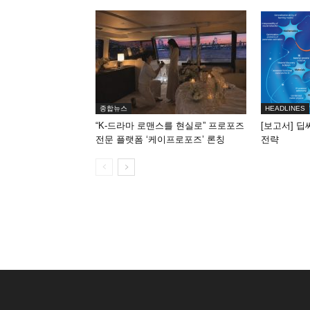
종합뉴스
HEADLINES
“K-드라마 로맨스를 현실로” 프로포즈
[보고서] 딥
전문 플랫폼 ‘케이프로포즈’ 론칭
전략