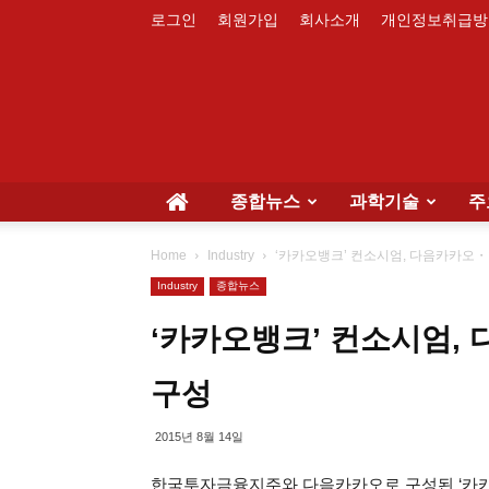
로그인
회원가입
회사소개
개인정보취급방
종합뉴스
과학기술
주
Home
Industry
‘카카오뱅크’ 컨소시엄, 다음카카오
Industry
종합뉴스
‘카카오뱅크’ 컨소시엄
구성
2015년 8월 14일
한국투자금융지주와 다음카카오로 구성된 ‘카카