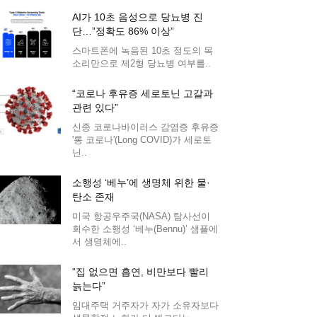
AI가 10초 음성으로 당뇨병 진
단…”정확도 86% 이상”
스마트폰에 녹음된 10초 정도의 목
소리만으로 제2형 당뇨병 여부를..
“코로나 후유증 세로토닌 고갈과
관련 있다”
신종 코로나바이러스 감염증 후유증
'롱 코로나'(Long COVID)가 세로토
닌..
소행성 ‘베누’에 생명체 위한 물·
탄소 존재
미국 항공우주국(NASA) 탐사선이
회수한 소행성 ‘베누(Bennu)’ 샘플에
서 생명체에..
“집 없으면 흡연, 비만보다 빨리
늙는다”
임대주택 거주자가 자가 소유자보다