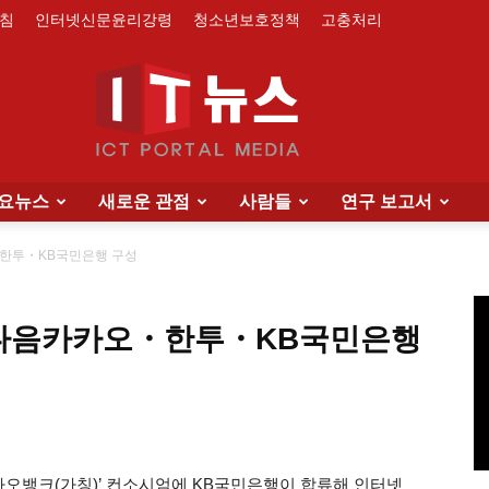
침
인터넷신문윤리강령
청소년보호정책
고충처리
요뉴스
새로운 관점
사람들
연구 보고서
IT
・한투・KB국민은행 구성
, 다음카카오・한투・KB국민은행
News
오뱅크(가칭)’ 컨소시엄에 KB국민은행이 합류해 인터넷