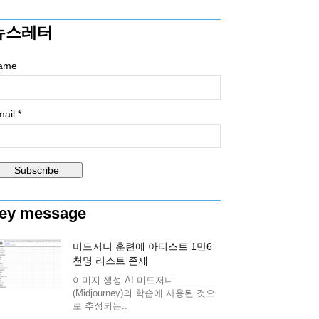
뉴스레터
ame
ail *
ey message
미드저니 훈련에 아티스트 1만6
천명 리스트 존재
이미지 생성 AI 미드저니
(Midjourney)의 학습에 사용된 것으
로 추정되는..