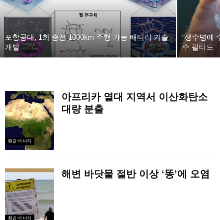
포항공대, 1회 충전 1000km 주행 가능 배터리 기술
“생수병에 
개발
수 필터도
아프리카 열대 지역서 이산화탄소
대량 분출
환경·에너지
해변 바닷물 절반 이상 ‘똥’에 오염
환경·에너지