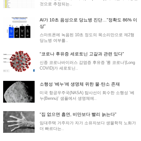
것으로 추정되는..
AI가 10초 음성으로 당뇨병 진단…”정확도 86% 이
상”
스마트폰에 녹음된 10초 정도의 목소리만으로 제2형
당뇨병 여부를..
“코로나 후유증 세로토닌 고갈과 관련 있다”
신종 코로나바이러스 감염증 후유증 '롱 코로나'(Long
COVID)가 세로토닌..
소행성 ‘베누’에 생명체 위한 물·탄소 존재
미국 항공우주국(NASA) 탐사선이 회수한 소행성 ‘베
누(Bennu)’ 샘플에서 생명체에..
“집 없으면 흡연, 비만보다 빨리 늙는다”
임대주택 거주자가 자가 소유자보다 생물학적 노화가
더 빠르다는..