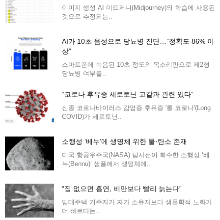
이미지 생성 AI 미드저니(Midjourney)의 학습에 사용된
것으로 추정되는..
AI가 10초 음성으로 당뇨병 진단…”정확도 86% 이
상”
스마트폰에 녹음된 10초 정도의 목소리만으로 제2형
당뇨병 여부를..
“코로나 후유증 세로토닌 고갈과 관련 있다”
신종 코로나바이러스 감염증 후유증 '롱 코로나'(Long
COVID)가 세로토닌..
소행성 ‘베누’에 생명체 위한 물·탄소 존재
미국 항공우주국(NASA) 탐사선이 회수한 소행성 ‘베
누(Bennu)’ 샘플에서 생명체에..
“집 없으면 흡연, 비만보다 빨리 늙는다”
임대주택 거주자가 자가 소유자보다 생물학적 노화가
더 빠르다는..