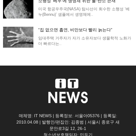
소행성 ‘베누’에 생명체 위한 물·탄소 존재
미국 항공우주국(NASA) 탐사선이 회수한 소행성 ‘베
누(Bennu)’ 샘플에서 생명체에..
“집 없으면 흡연, 비만보다 빨리 늙는다”
임대주택 거주자가 자가 소유자보다 생물학적 노화가
더 빠르다는..
매체명: IT NEWS | 등록정보: 서울아05376 | 등록일:
2010.04.08 | 발행인/편집인: 김종범 | 서울시 종로구 새
문안로3길 12, 26-1
청소년보호책임자: 민두기