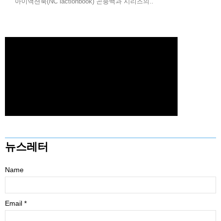
아이액션북(NC iactionbook) 곤충백과 시리즈의..
뉴스레터
Name
Email *