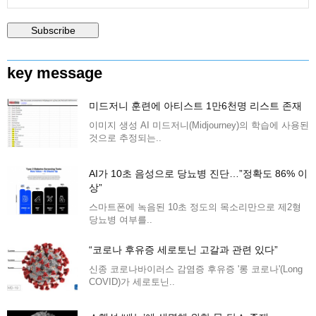
key message
미드저니 훈련에 아티스트 1만6천명 리스트 존재
이미지 생성 AI 미드저니(Midjourney)의 학습에 사용된
것으로 추정되는..
AI가 10초 음성으로 당뇨병 진단…”정확도 86% 이
상”
스마트폰에 녹음된 10초 정도의 목소리만으로 제2형
당뇨병 여부를..
“코로나 후유증 세로토닌 고갈과 관련 있다”
신종 코로나바이러스 감염증 후유증 '롱 코로나'(Long
COVID)가 세로토닌..