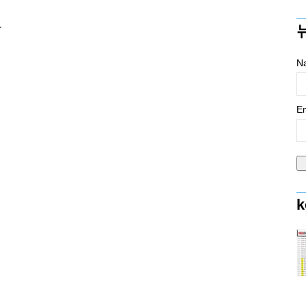
마
N
Em
k