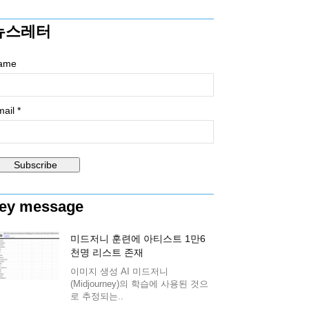
뉴스레터
ame
ail *
ey message
미드저니 훈련에 아티스트 1만6
천명 리스트 존재
이미지 생성 AI 미드저니
(Midjourney)의 학습에 사용된 것으
로 추정되는..