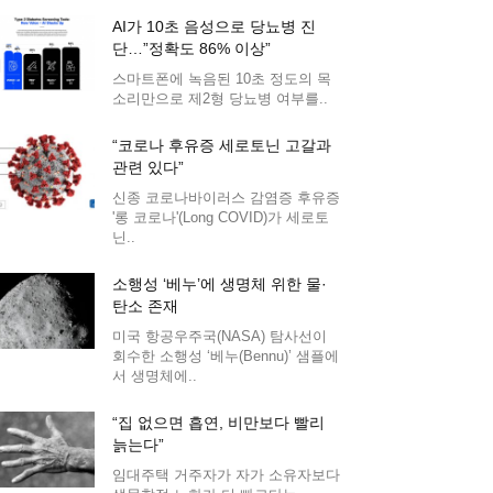
AI가 10초 음성으로 당뇨병 진
단…”정확도 86% 이상”
스마트폰에 녹음된 10초 정도의 목
소리만으로 제2형 당뇨병 여부를..
“코로나 후유증 세로토닌 고갈과
관련 있다”
신종 코로나바이러스 감염증 후유증
'롱 코로나'(Long COVID)가 세로토
닌..
소행성 ‘베누’에 생명체 위한 물·
탄소 존재
미국 항공우주국(NASA) 탐사선이
회수한 소행성 ‘베누(Bennu)’ 샘플에
서 생명체에..
“집 없으면 흡연, 비만보다 빨리
늙는다”
임대주택 거주자가 자가 소유자보다