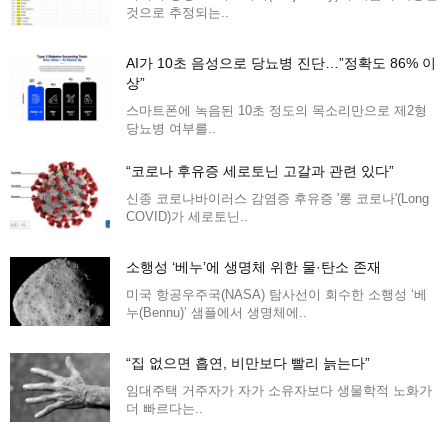
것으로 추정되는..
AI가 10초 음성으로 당뇨병 진단…”정확도 86% 이
상”
스마트폰에 녹음된 10초 정도의 목소리만으로 제2형
당뇨병 여부를..
“코로나 후유증 세로토닌 고갈과 관련 있다”
신종 코로나바이러스 감염증 후유증 '롱 코로나'(Long
COVID)가 세로토닌..
소행성 ‘베누’에 생명체 위한 물·탄소 존재
미국 항공우주국(NASA) 탐사선이 회수한 소행성 ‘베
누(Bennu)’ 샘플에서 생명체에..
“집 없으면 흡연, 비만보다 빨리 늙는다”
임대주택 거주자가 자가 소유자보다 생물학적 노화가
더 빠르다는..