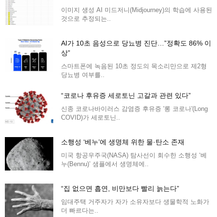
이미지 생성 AI 미드저니(Midjourney)의 학습에 사용된
것으로 추정되는..
AI가 10초 음성으로 당뇨병 진단…”정확도 86% 이
상”
스마트폰에 녹음된 10초 정도의 목소리만으로 제2형
당뇨병 여부를..
“코로나 후유증 세로토닌 고갈과 관련 있다”
신종 코로나바이러스 감염증 후유증 '롱 코로나'(Long
COVID)가 세로토닌..
소행성 ‘베누’에 생명체 위한 물·탄소 존재
미국 항공우주국(NASA) 탐사선이 회수한 소행성 ‘베
누(Bennu)’ 샘플에서 생명체에..
“집 없으면 흡연, 비만보다 빨리 늙는다”
임대주택 거주자가 자가 소유자보다 생물학적 노화가
더 빠르다는..