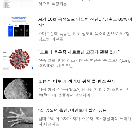
것으로 추정되는..
AI가 10초 음성으로 당뇨병 진단…”정확도 86% 이
상”
스마트폰에 녹음된 10초 정도의 목소리만으로 제2형
당뇨병 여부를..
“코로나 후유증 세로토닌 고갈과 관련 있다”
신종 코로나바이러스 감염증 후유증 '롱 코로나'(Long
COVID)가 세로토닌..
소행성 ‘베누’에 생명체 위한 물·탄소 존재
미국 항공우주국(NASA) 탐사선이 회수한 소행성 ‘베
누(Bennu)’ 샘플에서 생명체에..
“집 없으면 흡연, 비만보다 빨리 늙는다”
임대주택 거주자가 자가 소유자보다 생물학적 노화가
더 빠르다는..