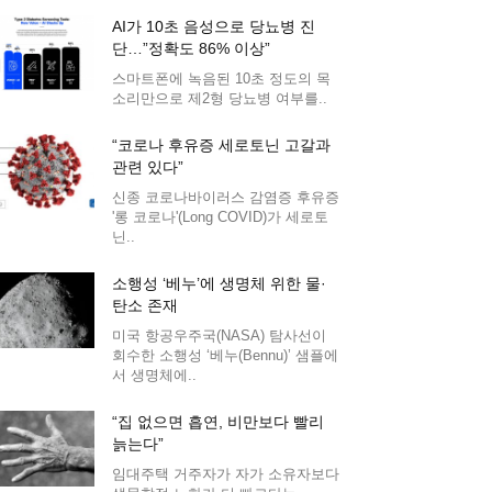
AI가 10초 음성으로 당뇨병 진
단…”정확도 86% 이상”
스마트폰에 녹음된 10초 정도의 목
소리만으로 제2형 당뇨병 여부를..
“코로나 후유증 세로토닌 고갈과
관련 있다”
신종 코로나바이러스 감염증 후유증
'롱 코로나'(Long COVID)가 세로토
닌..
소행성 ‘베누’에 생명체 위한 물·
탄소 존재
미국 항공우주국(NASA) 탐사선이
회수한 소행성 ‘베누(Bennu)’ 샘플에
서 생명체에..
“집 없으면 흡연, 비만보다 빨리
늙는다”
임대주택 거주자가 자가 소유자보다