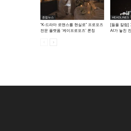
종합뉴스
HEADLINES
“K-드라마 로맨스를 현실로” 프로포즈
[들풀 칼럼] 
전문 플랫폼 ‘케이프로포즈’ 론칭
AI가 놓친 