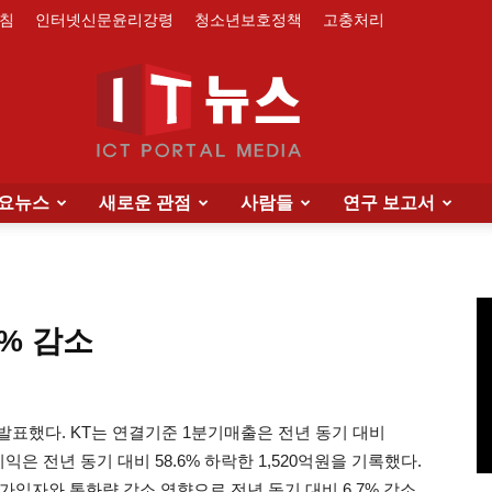
침
인터넷신문윤리강령
청소년보호정책
고충처리
요뉴스
새로운 관점
사람들
연구 보고서
IT
6% 감소
News
적을 발표했다. KT는 연결기준 1분기매출은 전년 동기 대비
업이익은 전년 동기 대비 58.6% 하락한 1,520억원을 기록했다.
입자와 통화량 감소 영향으로 전년 동기 대비 6.7% 감소