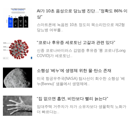
AI가 10초 음성으로 당뇨병 진단…”정확도 86% 이
상”
스마트폰에 녹음된 10초 정도의 목소리만으로 제2형
당뇨병 여부를..
“코로나 후유증 세로토닌 고갈과 관련 있다”
신종 코로나바이러스 감염증 후유증 '롱 코로나'(Long
COVID)가 세로토닌..
소행성 ‘베누’에 생명체 위한 물·탄소 존재
미국 항공우주국(NASA) 탐사선이 회수한 소행성 ‘베
누(Bennu)’ 샘플에서 생명체에..
“집 없으면 흡연, 비만보다 빨리 늙는다”
임대주택 거주자가 자가 소유자보다 생물학적 노화가
더 빠르다는..