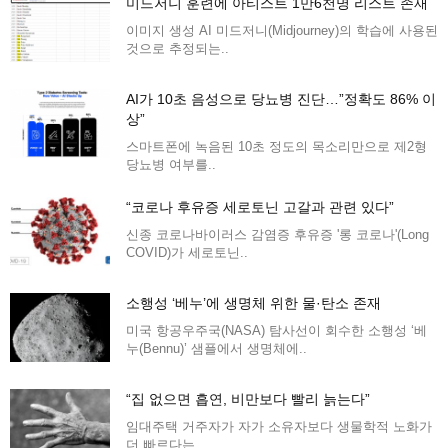
미드저니 훈련에 아티스트 1만6천명 리스트 존재
이미지 생성 AI 미드저니(Midjourney)의 학습에 사용된
것으로 추정되는..
AI가 10초 음성으로 당뇨병 진단…”정확도 86% 이
상”
스마트폰에 녹음된 10초 정도의 목소리만으로 제2형
당뇨병 여부를..
“코로나 후유증 세로토닌 고갈과 관련 있다”
신종 코로나바이러스 감염증 후유증 '롱 코로나'(Long
COVID)가 세로토닌..
소행성 ‘베누’에 생명체 위한 물·탄소 존재
미국 항공우주국(NASA) 탐사선이 회수한 소행성 ‘베
누(Bennu)’ 샘플에서 생명체에..
“집 없으면 흡연, 비만보다 빨리 늙는다”
임대주택 거주자가 자가 소유자보다 생물학적 노화가
더 빠르다는..