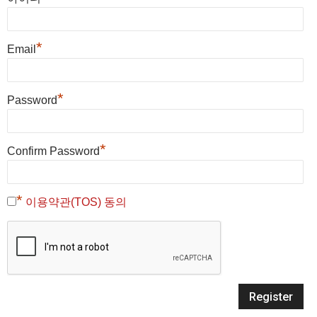
*
Email
*
Password
*
Confirm Password
*
이용약관(TOS) 동의