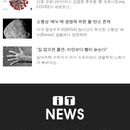
신종 코로나바이러스 감염증 후유증 '롱 코로나'(Long
COVID)가 세로토닌..
소행성 ‘베누’에 생명체 위한 물·탄소 존재
미국 항공우주국(NASA) 탐사선이 회수한 소행성 ‘베
누(Bennu)’ 샘플에서 생명체에..
“집 없으면 흡연, 비만보다 빨리 늙는다”
임대주택 거주자가 자가 소유자보다 생물학적 노화가
더 빠르다는..