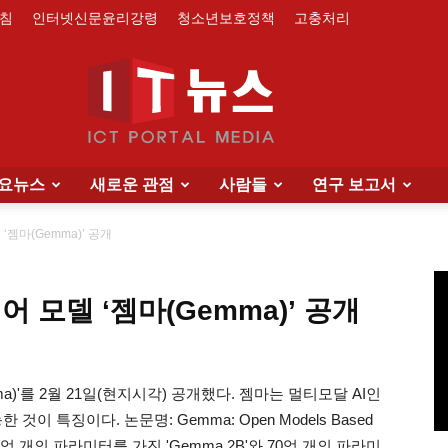
침
인터넷신문윤리강령
청소년보호정책
고충처리
요뉴스
새로운 관점
사람들
연구 보고서
IT
‘젬마(Gemma)’ 공개
 모델 ‘젬마(Gemma)’ 공개
News
)'를 2월 21일(현지시각) 공개했다. 젬마는 멀티모달 AI인
것이 특징이다. 논문명: Gemma: Open Models Based
젬마는 20억 개의 파라미터를 가진 'Gemma 2B'와 70억 개의 파라미