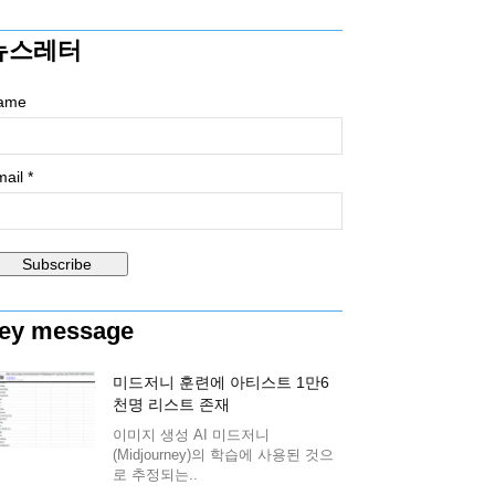
뉴스레터
ame
ail *
ey message
미드저니 훈련에 아티스트 1만6
천명 리스트 존재
이미지 생성 AI 미드저니
(Midjourney)의 학습에 사용된 것으
로 추정되는..