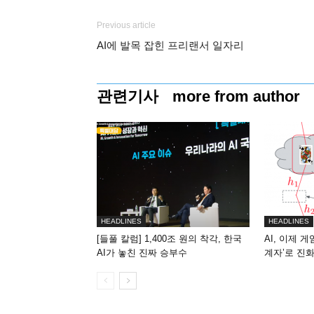
Previous article
AI에 발목 잡힌 프리랜서 일자리
관련기사
more from author
HEADLINES
HEADLINES
[들풀 칼럼] 1,400조 원의 착각, 한국
AI, 이제 
AI가 놓친 진짜 승부수
계자’로 진