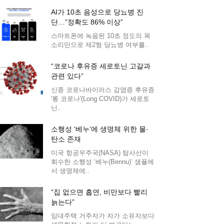
AI가 10초 음성으로 당뇨병 진
단…”정확도 86% 이상”
스마트폰에 녹음된 10초 정도의 목
소리만으로 제2형 당뇨병 여부를..
“코로나 후유증 세로토닌 고갈과
관련 있다”
신종 코로나바이러스 감염증 후유증
'롱 코로나'(Long COVID)가 세로토
닌..
소행성 ‘베누’에 생명체 위한 물·
탄소 존재
미국 항공우주국(NASA) 탐사선이
회수한 소행성 ‘베누(Bennu)’ 샘플에
서 생명체에..
“집 없으면 흡연, 비만보다 빨리
늙는다”
임대주택 거주자가 자가 소유자보다