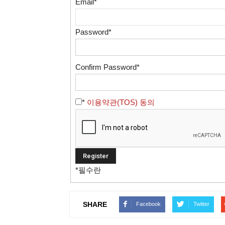
Email
*
Password
*
Confirm Password
*
*
이용약관(TOS) 동의
*
필수란
SHARE
Facebook
Twitter