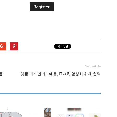
Next article
 등
잇플·에프엔이노에듀, IT교육 활성화 위해 협력