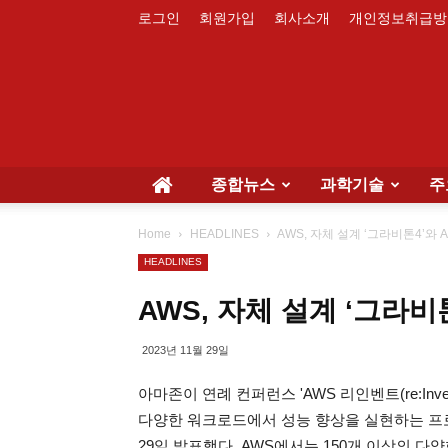
로그인
회원가입
회사소개
개인정보취급방
종합뉴스
과학기술
주
Home
HEADLINES
AWS, 자체 설계 ‘그라비톤4’와 
HEADLINES
AWS, 자체 설계 ‘그라비
2023년 11월 29일
아마존이 연례 컨퍼런스 'AWS 리인벤트(re:Inv
다양한 워크로드에서 성능 향상을 실현하는 프로세서 '그
29일 발표했다. AWS에서는 150개 이상의 다양