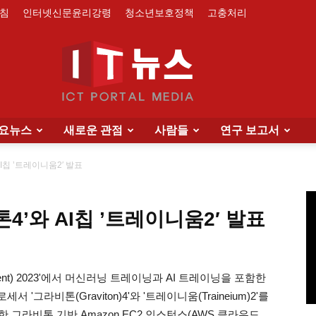
침
인터넷신문윤리강령
청소년보호정책
고충처리
요뉴스
새로운 관점
사람들
연구 보고서
IT
AI칩 ’트레이니움2′ 발표
톤4’와 AI칩 ’트레이니움2′ 발표
News
ent) 2023'에서 머신러닝 트레이닝과 AI 트레이닝을 포함한
라비톤(Graviton)4'와 '트레이니움(Traineium)2'를
한 그라비톤 기반 Amazon EC2 인스턴스(AWS 클라우드