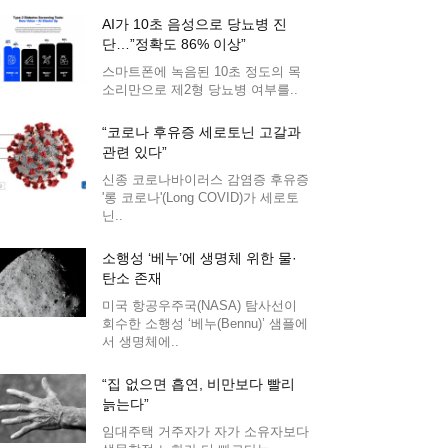
AI가 10초 음성으로 당뇨병 진
단…”정확도 86% 이상”
스마트폰에 녹음된 10초 정도의 목
소리만으로 제2형 당뇨병 여부를..
“코로나 후유증 세로토닌 고갈과
관련 있다”
신종 코로나바이러스 감염증 후유증
'롱 코로나'(Long COVID)가 세로토
닌..
소행성 ‘베누’에 생명체 위한 물·
탄소 존재
미국 항공우주국(NASA) 탐사선이
회수한 소행성 ‘베누(Bennu)’ 샘플에
서 생명체에..
“집 없으면 흡연, 비만보다 빨리
늙는다”
임대주택 거주자가 자가 소유자보다