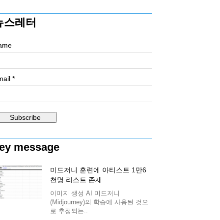
뉴스레터
ame
ail *
ey message
미드저니 훈련에 아티스트 1만6
천명 리스트 존재
이미지 생성 AI 미드저니
(Midjourney)의 학습에 사용된 것으
로 추정되는..