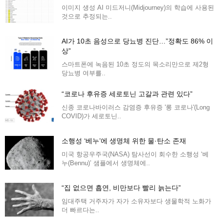
이미지 생성 AI 미드저니(Midjourney)의 학습에 사용된
것으로 추정되는..
AI가 10초 음성으로 당뇨병 진단…”정확도 86% 이
상”
스마트폰에 녹음된 10초 정도의 목소리만으로 제2형
당뇨병 여부를..
“코로나 후유증 세로토닌 고갈과 관련 있다”
신종 코로나바이러스 감염증 후유증 '롱 코로나'(Long
COVID)가 세로토닌..
소행성 ‘베누’에 생명체 위한 물·탄소 존재
미국 항공우주국(NASA) 탐사선이 회수한 소행성 ‘베
누(Bennu)’ 샘플에서 생명체에..
“집 없으면 흡연, 비만보다 빨리 늙는다”
임대주택 거주자가 자가 소유자보다 생물학적 노화가
더 빠르다는..