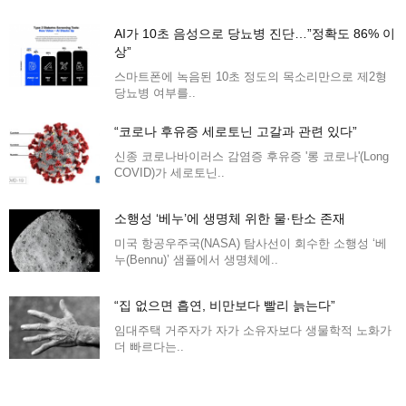
AI가 10초 음성으로 당뇨병 진단…”정확도 86% 이
상”
스마트폰에 녹음된 10초 정도의 목소리만으로 제2형
당뇨병 여부를..
“코로나 후유증 세로토닌 고갈과 관련 있다”
신종 코로나바이러스 감염증 후유증 '롱 코로나'(Long
COVID)가 세로토닌..
소행성 ‘베누’에 생명체 위한 물·탄소 존재
미국 항공우주국(NASA) 탐사선이 회수한 소행성 ‘베
누(Bennu)’ 샘플에서 생명체에..
“집 없으면 흡연, 비만보다 빨리 늙는다”
임대주택 거주자가 자가 소유자보다 생물학적 노화가
더 빠르다는..