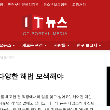
침
인터넷신문윤리강령
청소년보호정책
고충처리
요뉴스
새로운 관점
사람들
연구 보고서
IT
해법 모색해야
 다양한 해법 모색해야
News
] ‘나를 해고한 전 직장에서의 일을 잊고 싶어요’, ‘헤어진 애인
 다퉜던 기억을 없애고 싶어요’ 미국의 뉴욕 타임스퀘어 신년
ce Day)는 한 해 동안 겪었던 나쁜 기억을 깨끗이 잊어버리자