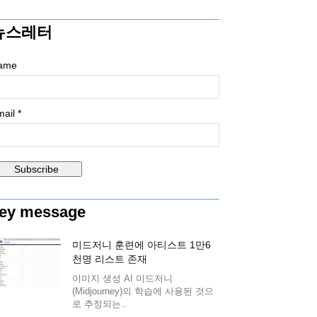
뉴스레터
ame
ail *
ey message
미드저니 훈련에 아티스트 1만6
천명 리스트 존재
이미지 생성 AI 미드저니
(Midjourney)의 학습에 사용된 것으
로 추정되는..