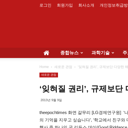
로그인
회원가입
회사소개
개인정보취급방
종합뉴스
과학기술
주
Home
새로운 관점
‘잊혀질 권리’, 규제보단 다양한 
새로운 관점
‘잊혀질 권리’, 규제보단
2013년 9월 9일
theepochtimes 화면 갈무리 [LG경제연구원
의 기억을 지우고 싶습니다’, ‘학교에서 친구와
행사 중 하나인 굿 리든스 데이(Good Riddan