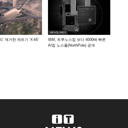
HEADLINES
동익’ 제거한 제트기 ‘X-65’
IBM, 트루노스칩 보다 4000배 빠른
행
AI칩 노스폴(NorthPole) 공개