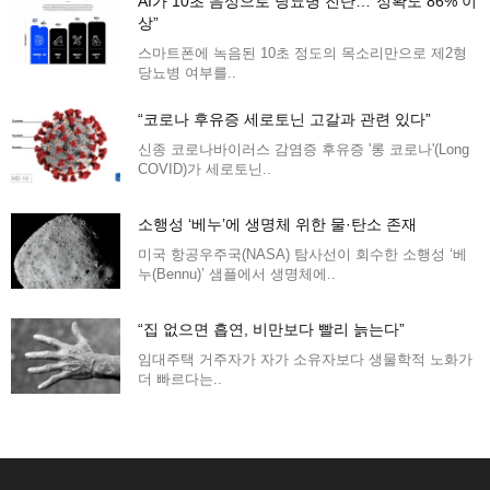
AI가 10초 음성으로 당뇨병 진단…”정확도 86% 이
상”
스마트폰에 녹음된 10초 정도의 목소리만으로 제2형
당뇨병 여부를..
“코로나 후유증 세로토닌 고갈과 관련 있다”
신종 코로나바이러스 감염증 후유증 '롱 코로나'(Long
COVID)가 세로토닌..
소행성 ‘베누’에 생명체 위한 물·탄소 존재
미국 항공우주국(NASA) 탐사선이 회수한 소행성 ‘베
누(Bennu)’ 샘플에서 생명체에..
“집 없으면 흡연, 비만보다 빨리 늙는다”
임대주택 거주자가 자가 소유자보다 생물학적 노화가
더 빠르다는..