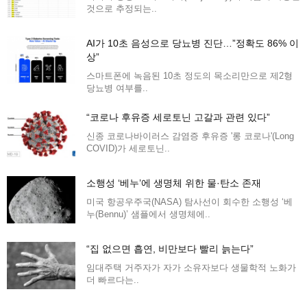
것으로 추정되는..
AI가 10초 음성으로 당뇨병 진단…”정확도 86% 이
상”
스마트폰에 녹음된 10초 정도의 목소리만으로 제2형
당뇨병 여부를..
“코로나 후유증 세로토닌 고갈과 관련 있다”
신종 코로나바이러스 감염증 후유증 '롱 코로나'(Long
COVID)가 세로토닌..
소행성 ‘베누’에 생명체 위한 물·탄소 존재
미국 항공우주국(NASA) 탐사선이 회수한 소행성 ‘베
누(Bennu)’ 샘플에서 생명체에..
“집 없으면 흡연, 비만보다 빨리 늙는다”
임대주택 거주자가 자가 소유자보다 생물학적 노화가
더 빠르다는..