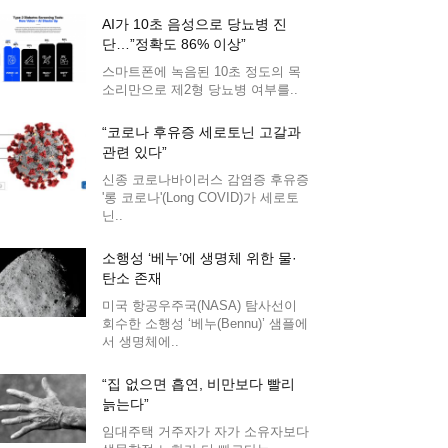
AI가 10초 음성으로 당뇨병 진
단…”정확도 86% 이상”
스마트폰에 녹음된 10초 정도의 목
소리만으로 제2형 당뇨병 여부를..
“코로나 후유증 세로토닌 고갈과
관련 있다”
신종 코로나바이러스 감염증 후유증
'롱 코로나'(Long COVID)가 세로토
닌..
소행성 ‘베누’에 생명체 위한 물·
탄소 존재
미국 항공우주국(NASA) 탐사선이
회수한 소행성 ‘베누(Bennu)’ 샘플에
서 생명체에..
“집 없으면 흡연, 비만보다 빨리
늙는다”
임대주택 거주자가 자가 소유자보다