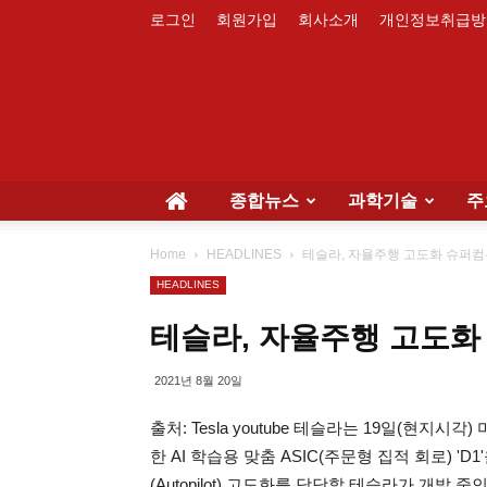
로그인
회원가입
회사소개
개인정보취급방
종합뉴스
과학기술
주
Home
HEADLINES
테슬라, 자율주행 고도화 슈퍼컴용 
HEADLINES
테슬라, 자율주행 고도화 
2021년 8월 20일
출처: Tesla youtube 테슬라는 19일(현지시
한 AI 학습용 맞춤 ASIC(주문형 집적 회로) '
(Autopilot) 고도화를 담당할 테슬라가 개발 