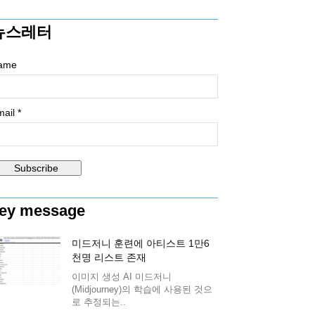
뉴스레터
ame
ail *
ey message
미드저니 훈련에 아티스트 1만6
천명 리스트 존재
이미지 생성 AI 미드저니
(Midjourney)의 학습에 사용된 것으
로 추정되는..