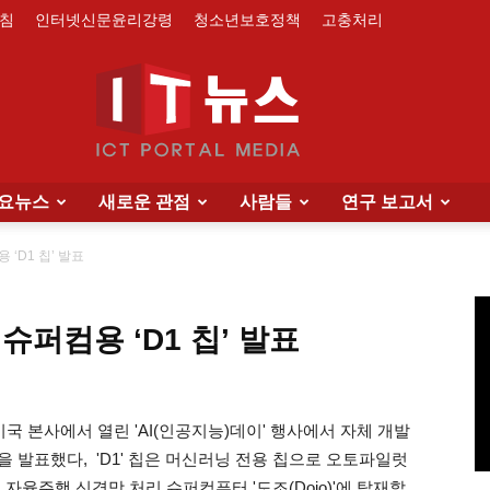
침
인터넷신문윤리강령
청소년보호정책
고충처리
요뉴스
새로운 관점
사람들
연구 보고서
IT
‘D1 칩’ 발표
슈퍼컴용 ‘D1 칩’ 발표
News
각) 미국 본사에서 열린 'AI(인공지능)데이' 행사에서 자체 개발
D1'을 발표했다, 'D1' 칩은 머신러닝 전용 칩으로 오토파일럿
중인 자율주행 신경망 처리 슈퍼컴퓨터 '도조(Dojo)'에 탑재할