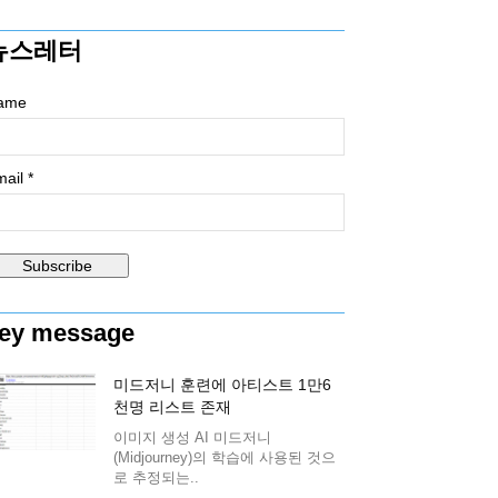
뉴스레터
ame
ail *
ey message
미드저니 훈련에 아티스트 1만6
천명 리스트 존재
이미지 생성 AI 미드저니
(Midjourney)의 학습에 사용된 것으
로 추정되는..