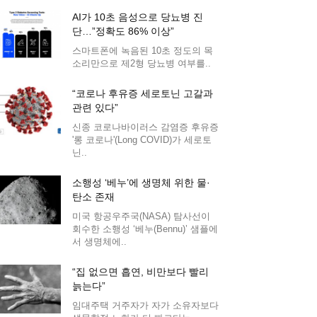
AI가 10초 음성으로 당뇨병 진
단…”정확도 86% 이상”
스마트폰에 녹음된 10초 정도의 목
소리만으로 제2형 당뇨병 여부를..
“코로나 후유증 세로토닌 고갈과
관련 있다”
신종 코로나바이러스 감염증 후유증
'롱 코로나'(Long COVID)가 세로토
닌..
소행성 ‘베누’에 생명체 위한 물·
탄소 존재
미국 항공우주국(NASA) 탐사선이
회수한 소행성 ‘베누(Bennu)’ 샘플에
서 생명체에..
“집 없으면 흡연, 비만보다 빨리
늙는다”
임대주택 거주자가 자가 소유자보다