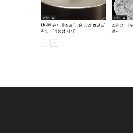
과학기술
과학기술
LK-99 유사 물질로 ‘상온 상압 초전도’
소행성 ‘베누
확인…“가능성 시사”
존재