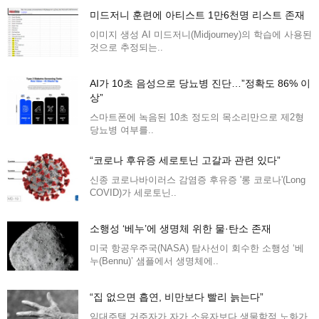
미드저니 훈련에 아티스트 1만6천명 리스트 존재
이미지 생성 AI 미드저니(Midjourney)의 학습에 사용된
것으로 추정되는..
AI가 10초 음성으로 당뇨병 진단…”정확도 86% 이
상”
스마트폰에 녹음된 10초 정도의 목소리만으로 제2형
당뇨병 여부를..
“코로나 후유증 세로토닌 고갈과 관련 있다”
신종 코로나바이러스 감염증 후유증 '롱 코로나'(Long
COVID)가 세로토닌..
소행성 ‘베누’에 생명체 위한 물·탄소 존재
미국 항공우주국(NASA) 탐사선이 회수한 소행성 ‘베
누(Bennu)’ 샘플에서 생명체에..
“집 없으면 흡연, 비만보다 빨리 늙는다”
임대주택 거주자가 자가 소유자보다 생물학적 노화가