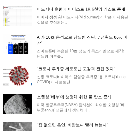
미드저니 훈련에 아티스트 1만6천명 리스트 존재
이미지 생성 AI 미드저니(Midjourney)의 학습에 사용된
것으로 추정되는..
AI가 10초 음성으로 당뇨병 진단…”정확도 86% 이
상”
스마트폰에 녹음된 10초 정도의 목소리만으로 제2형
당뇨병 여부를..
“코로나 후유증 세로토닌 고갈과 관련 있다”
신종 코로나바이러스 감염증 후유증 '롱 코로나'(Long
COVID)가 세로토닌..
소행성 ‘베누’에 생명체 위한 물·탄소 존재
미국 항공우주국(NASA) 탐사선이 회수한 소행성 ‘베
누(Bennu)’ 샘플에서 생명체에..
“집 없으면 흡연, 비만보다 빨리 늙는다”