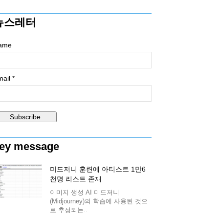
뉴스레터
ame
ail *
ey message
미드저니 훈련에 아티스트 1만6
천명 리스트 존재
이미지 생성 AI 미드저니
(Midjourney)의 학습에 사용된 것으
로 추정되는..