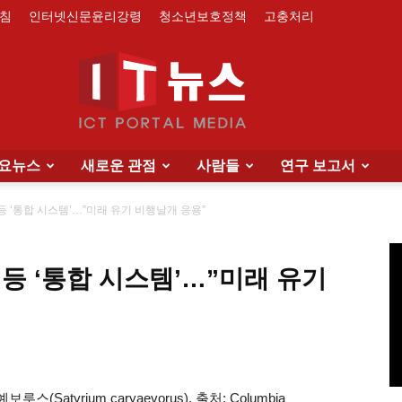
침
인터넷신문윤리강령
청소년보호정책
고충처리
요뉴스
새로운 관점
사람들
연구 보고서
IT
등 ‘통합 시스템’…”미래 유기 비행날개 응용”
등 ‘통합 시스템’…”미래 유기
News
tyrium caryaevorus). 출처: Columbia