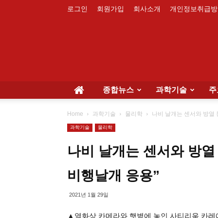
로그인
회원가입
회사소개
개인정보취급방
종합뉴스
과학기술
주
Home
과학기술
물리학
나비 날개는 센서와 방열 
과학기술
물리학
나비 날개는 센서와 방열 
비행날개 응용”
2021년 1월 29일
▲열화상 카메라와 햇볕에 놓인 사티리움 카레예보루스(Sa