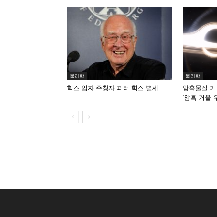
물리학
물리학
힉스 입자 주창자 피터 힉스 별세
암흑물질 기
‘암흑 거울 