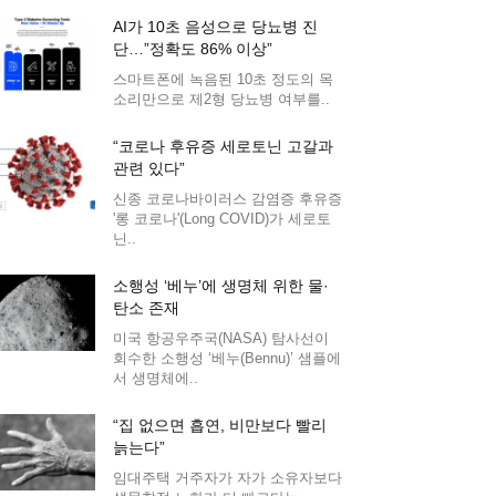
AI가 10초 음성으로 당뇨병 진
단…”정확도 86% 이상”
스마트폰에 녹음된 10초 정도의 목
소리만으로 제2형 당뇨병 여부를..
“코로나 후유증 세로토닌 고갈과
관련 있다”
신종 코로나바이러스 감염증 후유증
'롱 코로나'(Long COVID)가 세로토
닌..
소행성 ‘베누’에 생명체 위한 물·
탄소 존재
미국 항공우주국(NASA) 탐사선이
회수한 소행성 ‘베누(Bennu)’ 샘플에
서 생명체에..
“집 없으면 흡연, 비만보다 빨리
늙는다”
임대주택 거주자가 자가 소유자보다