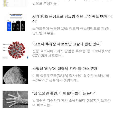
것으로 추정되는..
AI가 10초 음성으로 당뇨병 진단…”정확도 86% 이
상”
스마트폰에 녹음된 10초 정도의 목소리만으로 제2형
당뇨병 여부를..
“코로나 후유증 세로토닌 고갈과 관련 있다”
신종 코로나바이러스 감염증 후유증 '롱 코로나'(Long
COVID)가 세로토닌..
소행성 ‘베누’에 생명체 위한 물·탄소 존재
미국 항공우주국(NASA) 탐사선이 회수한 소행성 ‘베
누(Bennu)’ 샘플에서 생명체에..
“집 없으면 흡연, 비만보다 빨리 늙는다”
임대주택 거주자가 자가 소유자보다 생물학적 노화가
더 빠르다는..