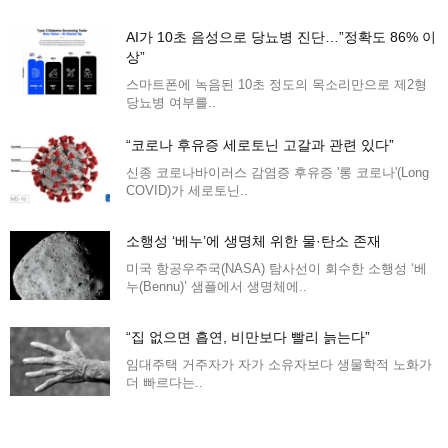
AI가 10초 음성으로 당뇨병 진단…”정확도 86% 이
상”
스마트폰에 녹음된 10초 정도의 목소리만으로 제2형
당뇨병 여부를..
“코로나 후유증 세로토닌 고갈과 관련 있다”
신종 코로나바이러스 감염증 후유증 '롱 코로나'(Long
COVID)가 세로토닌..
소행성 ‘베누’에 생명체 위한 물·탄소 존재
미국 항공우주국(NASA) 탐사선이 회수한 소행성 ‘베
누(Bennu)’ 샘플에서 생명체에..
“집 없으면 흡연, 비만보다 빨리 늙는다”
임대주택 거주자가 자가 소유자보다 생물학적 노화가
더 빠르다는..