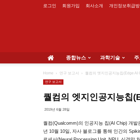
로그인
회원가입
회사소개
개인정보취급방
종합뉴스
과학기술
주
Home
연구 보고서
퀄컴의 엣지인공지능칩(Edge AI C
연구 보고서
퀄컴의 엣지인공지능칩(Edge
2019년 6월 28일
퀄컴(Qualcomm)의 인공지능 칩(AI Chip) 
년 10월 10일, 자사 블로그를 통해 인간의 Spikin
로세서(Neural Processing Unit, NPU, 신