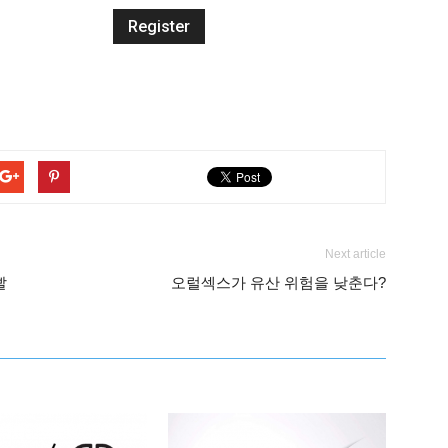
Next article
빨
오럴섹스가 유산 위험을 낮춘다?