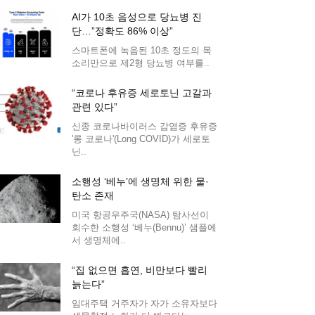
AI가 10초 음성으로 당뇨병 진
단…”정확도 86% 이상”
스마트폰에 녹음된 10초 정도의 목
소리만으로 제2형 당뇨병 여부를..
“코로나 후유증 세로토닌 고갈과
관련 있다”
신종 코로나바이러스 감염증 후유증
'롱 코로나'(Long COVID)가 세로토
닌..
소행성 ‘베누’에 생명체 위한 물·
탄소 존재
미국 항공우주국(NASA) 탐사선이
회수한 소행성 ‘베누(Bennu)’ 샘플에
서 생명체에..
“집 없으면 흡연, 비만보다 빨리
늙는다”
임대주택 거주자가 자가 소유자보다