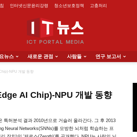
침
인터넷신문윤리강령
청소년보호정책
고충처리
요뉴스
새로운 관점
사람들
연구 보고서
IT
hip)-NPU 개발 동향
 AI Chip)-NPU 개발 동향
News
개발은 특허분석 결과 2010년으로 거슬러 올라간다. 그 후 2013
g Neural Networks(SNNs)를 모방한 뇌처럼 학습하는 프
경망 처리 장치)인 '제로스(Zeroth)'를 공개했다. NPU는 사람의 뇌