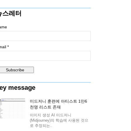
뉴스레터
ame
ail *
ey message
미드저니 훈련에 아티스트 1만6
천명 리스트 존재
이미지 생성 AI 미드저니
(Midjourney)의 학습에 사용된 것으
로 추정되는..