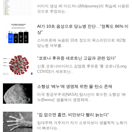
이미지 생성 AI 미드저니(Midjourney)의 학습에 사용된
것으로 추정되는..
AI가 10초 음성으로 당뇨병 진단…”정확도 86% 이
상”
스마트폰에 녹음된 10초 정도의 목소리만으로 제2형
당뇨병 여부를..
“코로나 후유증 세로토닌 고갈과 관련 있다”
신종 코로나바이러스 감염증 후유증 '롱 코로나'(Long
COVID)가 세로토닌..
소행성 ‘베누’에 생명체 위한 물·탄소 존재
미국 항공우주국(NASA) 탐사선이 회수한 소행성 ‘베
누(Bennu)’ 샘플에서 생명체에..
“집 없으면 흡연, 비만보다 빨리 늙는다”
임대주택 거주자가 자가 소유자보다 생물학적 노화가
더 빠르다는..