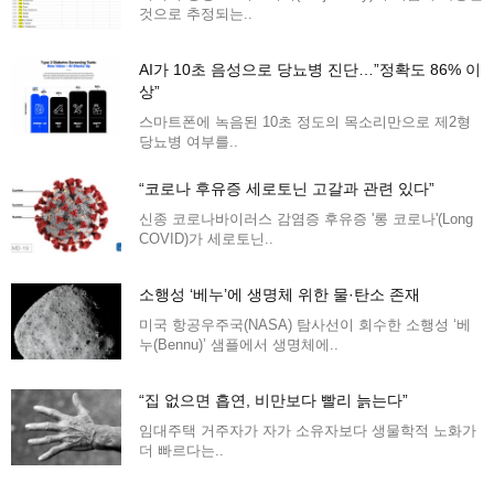
것으로 추정되는..
AI가 10초 음성으로 당뇨병 진단…”정확도 86% 이
상”
스마트폰에 녹음된 10초 정도의 목소리만으로 제2형
당뇨병 여부를..
“코로나 후유증 세로토닌 고갈과 관련 있다”
신종 코로나바이러스 감염증 후유증 '롱 코로나'(Long
COVID)가 세로토닌..
소행성 ‘베누’에 생명체 위한 물·탄소 존재
미국 항공우주국(NASA) 탐사선이 회수한 소행성 ‘베
누(Bennu)’ 샘플에서 생명체에..
“집 없으면 흡연, 비만보다 빨리 늙는다”
임대주택 거주자가 자가 소유자보다 생물학적 노화가
더 빠르다는..