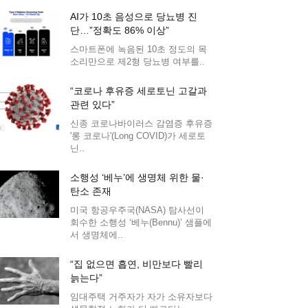
AI가 10초 음성으로 당뇨병 진
단…”정확도 86% 이상”
스마트폰에 녹음된 10초 정도의 목
소리만으로 제2형 당뇨병 여부를..
“코로나 후유증 세로토닌 고갈과
관련 있다”
신종 코로나바이러스 감염증 후유증
'롱 코로나'(Long COVID)가 세로토
닌..
소행성 ‘베누’에 생명체 위한 물·
탄소 존재
미국 항공우주국(NASA) 탐사선이
회수한 소행성 ‘베누(Bennu)’ 샘플에
서 생명체에..
“집 없으면 흡연, 비만보다 빨리
늙는다”
임대주택 거주자가 자가 소유자보다