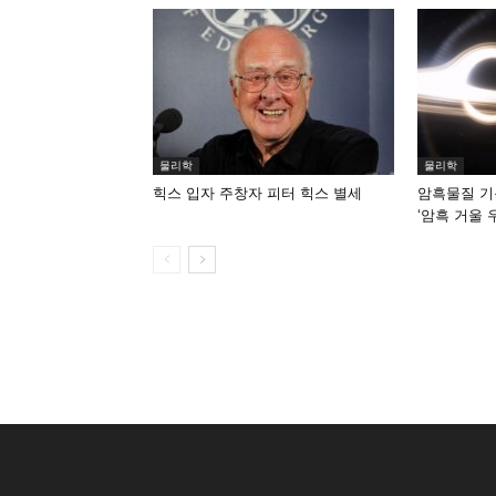
물리학
물리학
힉스 입자 주창자 피터 힉스 별세
암흑물질 기
‘암흑 거울 