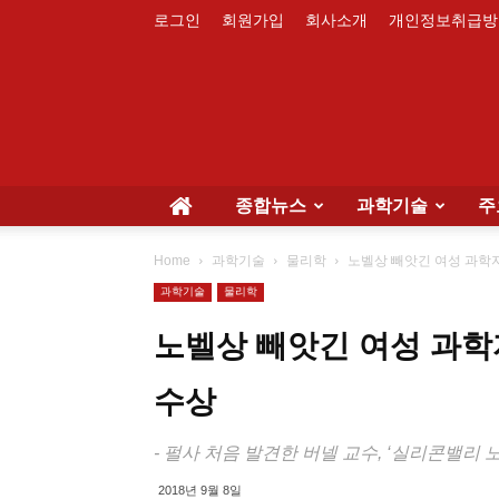
로그인
회원가입
회사소개
개인정보취급방
종합뉴스
과학기술
주
Home
과학기술
물리학
노벨상 빼앗긴 여성 과학자,
과학기술
물리학
노벨상 빼앗긴 여성 과학자
수상
- 펄사 처음 발견한 버넬 교수, ‘실리콘밸리
2018년 9월 8일