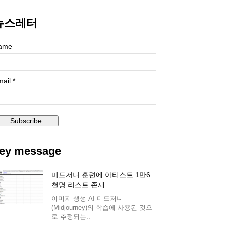
뉴스레터
ame
ail *
ey message
미드저니 훈련에 아티스트 1만6
천명 리스트 존재
이미지 생성 AI 미드저니
(Midjourney)의 학습에 사용된 것으
로 추정되는..