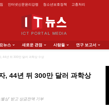
침
인터넷신문윤리강령
청소년보호정책
고충처리
요뉴스
새로운 관점
사람들
연구 보고서
IT
 44년 뒤 300만 달러 과학상 수상
, 44년 뒤 300만 달러 과학상
News
 노벨상’ 받고 상금전액 기부