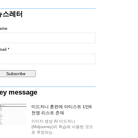
뉴스레터
ame
ail *
ey message
미드저니 훈련에 아티스트 1만6
천명 리스트 존재
이미지 생성 AI 미드저니
(Midjourney)의 학습에 사용된 것으
로 추정되는..