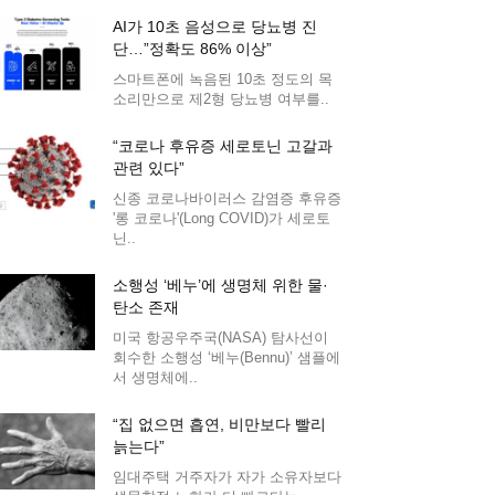
AI가 10초 음성으로 당뇨병 진
단…”정확도 86% 이상”
스마트폰에 녹음된 10초 정도의 목
소리만으로 제2형 당뇨병 여부를..
“코로나 후유증 세로토닌 고갈과
관련 있다”
신종 코로나바이러스 감염증 후유증
'롱 코로나'(Long COVID)가 세로토
닌..
소행성 ‘베누’에 생명체 위한 물·
탄소 존재
미국 항공우주국(NASA) 탐사선이
회수한 소행성 ‘베누(Bennu)’ 샘플에
서 생명체에..
“집 없으면 흡연, 비만보다 빨리
늙는다”
임대주택 거주자가 자가 소유자보다