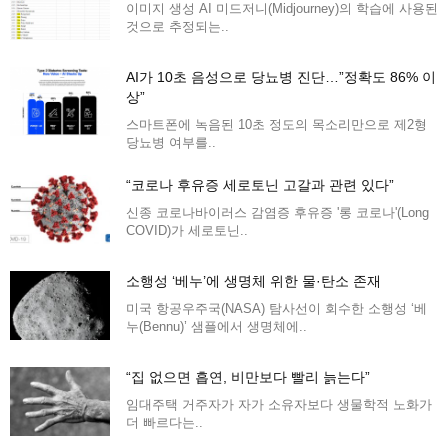
이미지 생성 AI 미드저니(Midjourney)의 학습에 사용된
것으로 추정되는..
AI가 10초 음성으로 당뇨병 진단…”정확도 86% 이
상”
스마트폰에 녹음된 10초 정도의 목소리만으로 제2형
당뇨병 여부를..
“코로나 후유증 세로토닌 고갈과 관련 있다”
신종 코로나바이러스 감염증 후유증 '롱 코로나'(Long
COVID)가 세로토닌..
소행성 ‘베누’에 생명체 위한 물·탄소 존재
미국 항공우주국(NASA) 탐사선이 회수한 소행성 ‘베
누(Bennu)’ 샘플에서 생명체에..
“집 없으면 흡연, 비만보다 빨리 늙는다”
임대주택 거주자가 자가 소유자보다 생물학적 노화가
더 빠르다는..