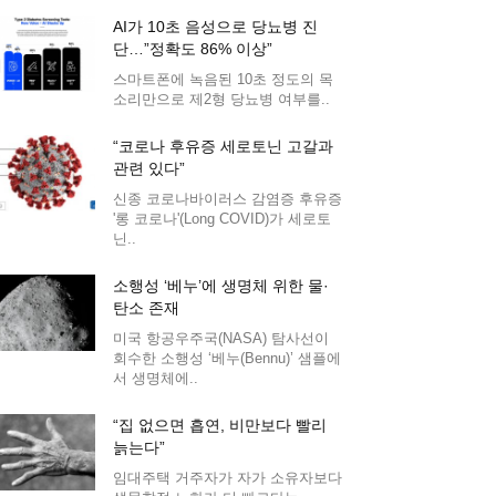
AI가 10초 음성으로 당뇨병 진
단…”정확도 86% 이상”
스마트폰에 녹음된 10초 정도의 목
소리만으로 제2형 당뇨병 여부를..
“코로나 후유증 세로토닌 고갈과
관련 있다”
신종 코로나바이러스 감염증 후유증
'롱 코로나'(Long COVID)가 세로토
닌..
소행성 ‘베누’에 생명체 위한 물·
탄소 존재
미국 항공우주국(NASA) 탐사선이
회수한 소행성 ‘베누(Bennu)’ 샘플에
서 생명체에..
“집 없으면 흡연, 비만보다 빨리
늙는다”
임대주택 거주자가 자가 소유자보다