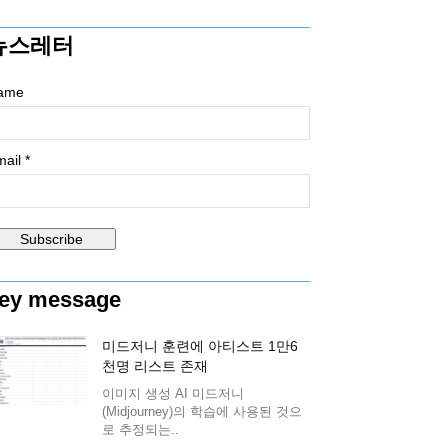
뉴스레터
ame
ail *
ey message
미드저니 훈련에 아티스트 1만6
천명 리스트 존재
이미지 생성 AI 미드저니
(Midjourney)의 학습에 사용된 것으
로 추정되는..