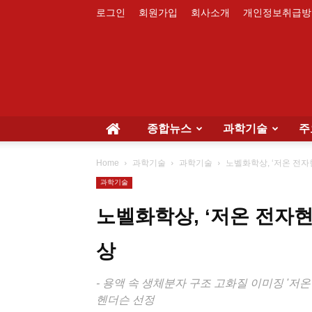
로그인
회원가입
회사소개
개인정보취급방
종합뉴스
과학기술
주
Home
과학기술
과학기술
노벨화학상, ‘저온 전자
과학기술
노벨화학상, ‘저온 전자현
상
- 용액 속 생체분자 구조 고화질 이미징 '저
헨더슨 선정