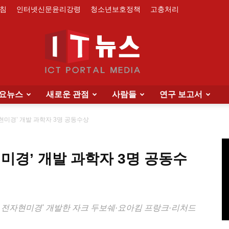
침
인터넷신문윤리강령
청소년보호정책
고충처리
요뉴스
새로운 관점
사람들
연구 보고서
IT
현미경’ 개발 과학자 3명 공동수상
미경’ 개발 과학자 3명 공동수
News
온 전자현미경' 개발한 자크 두보쉐·요아킴 프랑크·리처드