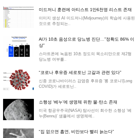
미드저니 훈련에 아티스트 1만6천명 리스트 존재
이미지 생성 AI 미드저니(Midjourney)의 학습에 사용된
것으로 추정되는..
AI가 10초 음성으로 당뇨병 진단…”정확도 86% 이
상”
스마트폰에 녹음된 10초 정도의 목소리만으로 제2형
당뇨병 여부를..
“코로나 후유증 세로토닌 고갈과 관련 있다”
신종 코로나바이러스 감염증 후유증 '롱 코로나'(Long
COVID)가 세로토닌..
소행성 ‘베누’에 생명체 위한 물·탄소 존재
미국 항공우주국(NASA) 탐사선이 회수한 소행성 ‘베
누(Bennu)’ 샘플에서 생명체에..
“집 없으면 흡연, 비만보다 빨리 늙는다”