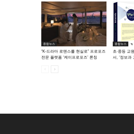
종합뉴스
종합뉴스
“K-드라마 로맨스를 현실로” 프로포즈
초·중등 교
전문 플랫폼 ‘케이프로포즈’ 론칭
서, ‘정보과