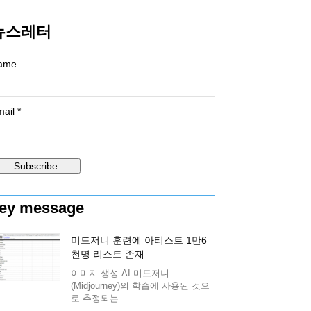
뉴스레터
ame
ail *
ey message
미드저니 훈련에 아티스트 1만6
천명 리스트 존재
이미지 생성 AI 미드저니
(Midjourney)의 학습에 사용된 것으
로 추정되는..