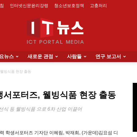
침
인터넷신문윤리강령
청소년보호정책
고충처리
요뉴스
새로운 관점
사람들
연구 보고서
IT
 웰빙식품 현장 출동
학생서포터즈, 웰빙식품 현장 출동
News
, 선식 등 웰빙식품 으로 6차 산업 이끌어
협력 학생서포터즈 기자단 이헤림, 박재희, (가운데)김요섬 디