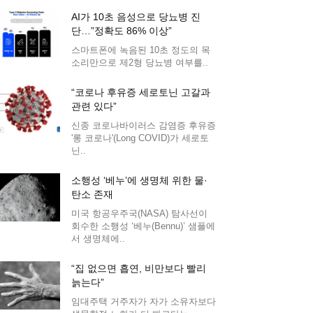
AI가 10초 음성으로 당뇨병 진
단…”정확도 86% 이상”
스마트폰에 녹음된 10초 정도의 목
소리만으로 제2형 당뇨병 여부를..
“코로나 후유증 세로토닌 고갈과
관련 있다”
신종 코로나바이러스 감염증 후유증
'롱 코로나'(Long COVID)가 세로토
닌..
소행성 ‘베누’에 생명체 위한 물·
탄소 존재
미국 항공우주국(NASA) 탐사선이
회수한 소행성 ‘베누(Bennu)’ 샘플에
서 생명체에..
“집 없으면 흡연, 비만보다 빨리
늙는다”
임대주택 거주자가 자가 소유자보다