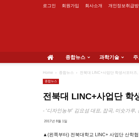
로그인
회원가입
회사소개
개인정보취급방
종합뉴스
과학기술
주
Home
종합뉴스
전북대 LINC+사업단 학생서포터즈,
종합뉴스
전북대 LINC+사업단 
- ‘디자인농부’ 김요섬 대표, 잡곡, 미숫가루
2017년 8월 1일
▲(왼쪽부터) 전북대학교 LINC+ 사업단 산학