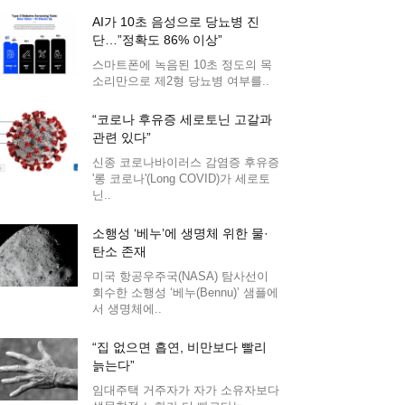
AI가 10초 음성으로 당뇨병 진
단…”정확도 86% 이상”
스마트폰에 녹음된 10초 정도의 목
소리만으로 제2형 당뇨병 여부를..
“코로나 후유증 세로토닌 고갈과
관련 있다”
신종 코로나바이러스 감염증 후유증
'롱 코로나'(Long COVID)가 세로토
닌..
소행성 ‘베누’에 생명체 위한 물·
탄소 존재
미국 항공우주국(NASA) 탐사선이
회수한 소행성 ‘베누(Bennu)’ 샘플에
서 생명체에..
“집 없으면 흡연, 비만보다 빨리
늙는다”
임대주택 거주자가 자가 소유자보다