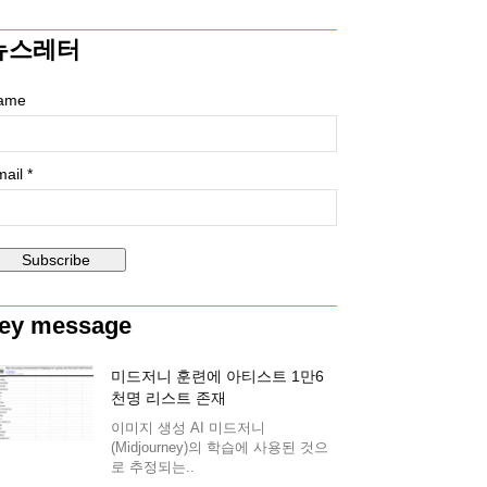
뉴스레터
ame
ail *
ey message
미드저니 훈련에 아티스트 1만6
천명 리스트 존재
이미지 생성 AI 미드저니
(Midjourney)의 학습에 사용된 것으
로 추정되는..