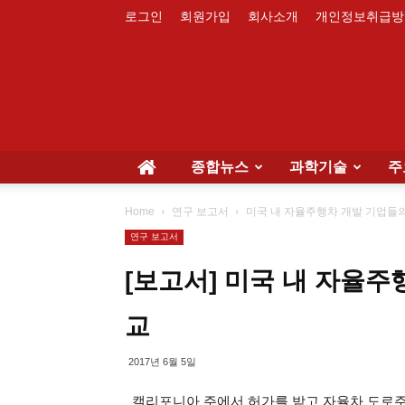
로그인
회원가입
회사소개
개인정보취급방
종합뉴스
과학기술
주
Home
연구 보고서
미국 내 자율주행차 개발 기업들
연구 보고서
[보고서] 미국 내 자율
교
2017년 6월 5일
캘리포니아 주에서 허가를 받고 자율차 도로주