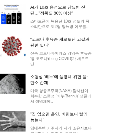
AI가 10초 음성으로 당뇨병 진
단…”정확도 86% 이상”
스마트폰에 녹음된 10초 정도의 목
소리만으로 제2형 당뇨병 여부를..
“코로나 후유증 세로토닌 고갈과
관련 있다”
신종 코로나바이러스 감염증 후유증
'롱 코로나'(Long COVID)가 세로토
닌..
소행성 ‘베누’에 생명체 위한 물·
탄소 존재
미국 항공우주국(NASA) 탐사선이
회수한 소행성 ‘베누(Bennu)’ 샘플에
서 생명체에..
“집 없으면 흡연, 비만보다 빨리
늙는다”
임대주택 거주자가 자가 소유자보다