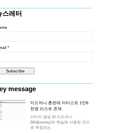
뉴스레터
ame
ail *
ey message
미드저니 훈련에 아티스트 1만6
천명 리스트 존재
이미지 생성 AI 미드저니
(Midjourney)의 학습에 사용된 것으
로 추정되는..