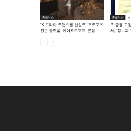
종합뉴스
종합뉴스
“K-드라마 로맨스를 현실로” 프로포즈
초·중등 교
전문 플랫폼 ‘케이프로포즈’ 론칭
서, ‘정보과