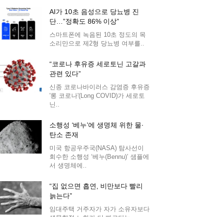
AI가 10초 음성으로 당뇨병 진
단…”정확도 86% 이상”
스마트폰에 녹음된 10초 정도의 목
소리만으로 제2형 당뇨병 여부를..
“코로나 후유증 세로토닌 고갈과
관련 있다”
신종 코로나바이러스 감염증 후유증
'롱 코로나'(Long COVID)가 세로토
닌..
소행성 ‘베누’에 생명체 위한 물·
탄소 존재
미국 항공우주국(NASA) 탐사선이
회수한 소행성 ‘베누(Bennu)’ 샘플에
서 생명체에..
“집 없으면 흡연, 비만보다 빨리
늙는다”
임대주택 거주자가 자가 소유자보다