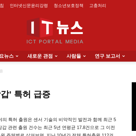
침
인터넷신문윤리강령
청소년보호정책
고충처리
요뉴스
새로운 관점
사람들
연구 보고서
IT
급증
갑’ 특허 급증
News
분야의 특허 출원은 센서 기술의 비약적인 발전과 함께 최근 5
갑 관련 출원 건수는 최근 5년 연평균 17.8건으로 그 이전
출원 주체별로 살펴보면, 지난 10년간 전체 특허출원 112건