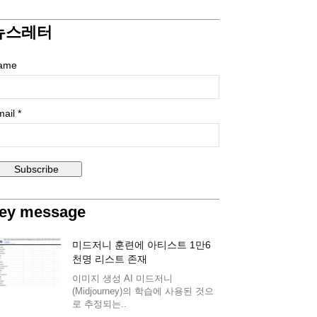
뉴스레터
ame
ail *
ey message
미드저니 훈련에 아티스트 1만6
천명 리스트 존재
이미지 생성 AI 미드저니
(Midjourney)의 학습에 사용된 것으
로 추정되는..